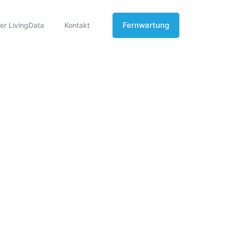
Fernwartung
er LivingData
Kontakt