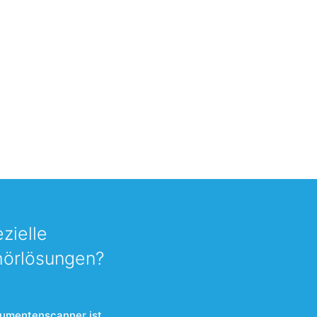
zielle
hörlösungen?
kumentenscanner ist