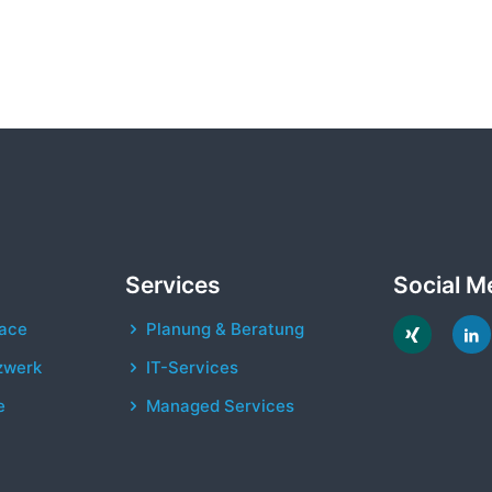
Services
Social M
ace
Planung & Beratung
zwerk
IT-Services
e
Managed Services