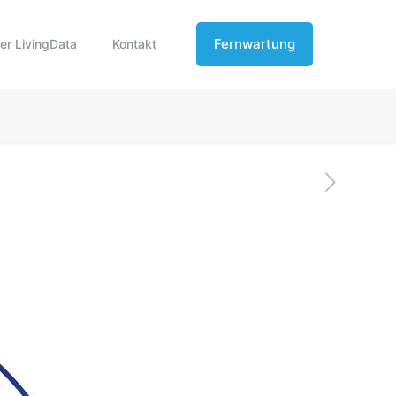
Fernwartung
er LivingData
Kontakt