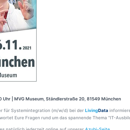
:00 Uhr | MVG Museum, Ständlerstraße 20, 81549 München
r für Systemintegration (m/w/d) bei der
Living
Data
informier
twortet Eure Fragen rund um das spannende Thema "IT-Ausbild
s natürlich jederzeit online auf unserer
Azubi-Seite
.