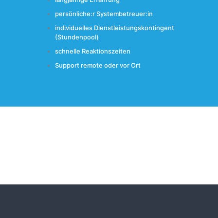
persönliche:r Systembetreuer:in
individuelles Dienstleistungskontingent
(Stundenpool)
schnelle Reaktionszeiten
Support remote oder vor Ort